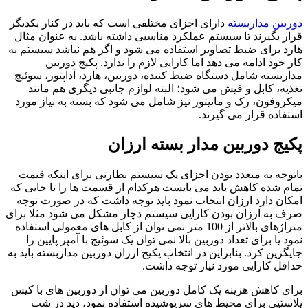
دوربین مداربسته
دارای اجزای مختلفی است که باید در کنار یکدیگر
قرار بگیرند تا سیستم عملکرد مناسبی داشته باشد. به عنوان مثال
هارد برای ضبط تصاویر استفاده می شود و اگر هم نباشد سیستم به
کار خود ادامه می دهد اما کارایی لازم را ندارد. پکیج دوربین
مداربسته شامل دستگاه ضبط کننده، دوربین، هارد، آداپتور، سوئیچ
تغذیه، کابل و فیش می شود؛ البته لوازم جانبی دیگری هم مانند
میکروفون، رک و مانیتور نیز شامل می شود که بسته به نیاز مورد
استفاده قرار می گیرند.
پکیج دوربین مدار بسته ارزان
باتوجه به متعدد بودن اجزای یک سیستم نظارتی برای اینکه قیمت
تمام شده کاهش یابد می بایست هرکدام از قسمت ها را تا جایی که
امکان دارد ارزان انتخاب نمود باید توجه داشت که در صورت توجه
صرف به ارزان بودن کارایی سیستم دچار مشکل می شود مثلا برای
متراژهای بالاتر از 100 متر نمی توان از کابل های معمولی استفاده
نمود یا برای تعداد دوربین بالا نمی توان یک سوئیچ با آمپر پایین را
جایگزین کرد. بنابراین در انتخاب پکیج ارزان دوربین مداربسته باید به
حداقل کارایی مورد نیاز توجه داشت.
برای کاهش هزینه پک کامل دوربین می توان از دوربین های با کیس
پلاستیی برای محیط های سرپوشیده استفاده نمود، دید در شب