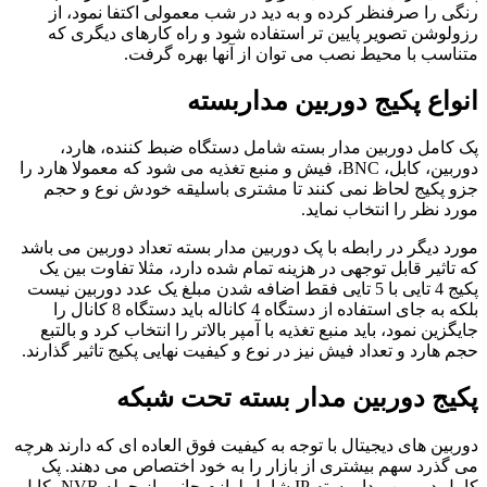
رنگی را صرفنظر کرده و به دید در شب معمولی اکتفا نمود، از
رزولوشن تصویر پایین تر استفاده شود و راه کارهای دیگری که
متناسب با محیط نصب می توان از آنها بهره گرفت.
انواع پکیج دوربین مداربسته
پک کامل دوربین مدار بسته شامل دستگاه ضبط کننده، هارد،
دوربین، کابل، BNC، فیش و منبع تغذیه می شود که معمولا هارد را
جزو پکیج لحاظ نمی کنند تا مشتری باسلیقه خودش نوع و حجم
مورد نظر را انتخاب نماید.
مورد دیگر در رابطه با پک دوربین مدار بسته تعداد دوربین می باشد
که تاثیر قابل توجهی در هزینه تمام شده دارد، مثلا تفاوت بین یک
پکیج 4 تایی با 5 تایی فقط اضافه شدن مبلغ یک عدد دوربین نیست
بلکه به جای استفاده از دستگاه 4 کاناله باید دستگاه 8 کانال را
جایگزین نمود، باید منبع تغذیه با آمپر بالاتر را انتخاب کرد و بالتبع
حجم هارد و تعداد فیش نیز در نوع و کیفیت نهایی پکیج تاثیر گذارند.
پکیج دوربین مدار بسته تحت شبکه
دوربین های دیجیتال با توجه به کیفیت فوق العاده ای که دارند هرچه
می گذرد سهم بیشتری از بازار را به خود اختصاص می دهند. پک
کامل دوربین مدار بسته IP شامل لوازم جانبی از جمله NVR، کابل