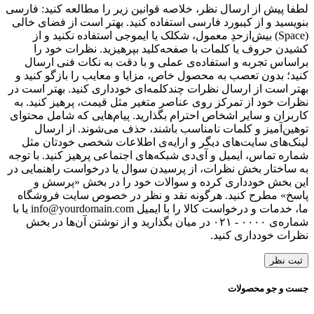
لطفا پیش از ارسال نظر، خلاصه قوانین زیر را مطالعه کنید: فارسی
بنویسید و از کیبورد فارسی استفاده کنید. بهتر است از فضای خالی
(Space) بیش‌از‌حدِ معمول، شکلک یا ایموجی استفاده نکنید و از
کشیدن حروف یا کلمات با صفحه‌کلید بپرهیزید. نظرات خود را
براساس تجربه و استفاده‌ی عملی و با دقت به نکات فنی ارسال
کنید؛ بدون تعصب به محصول خاص، مزایا و معایب را بازگو کنید و
بهتر است از ارسال نظرات چندکلمه‌‌ای خودداری کنید. بهتر است در
نظرات خود از تمرکز روی عناصر متغیر مثل قیمت، پرهیز کنید. به
کاربران و سایر اشخاص احترام بگذارید. پیام‌هایی که شامل محتوای
توهین‌آمیز و کلمات نامناسب باشند، حذف می‌شوند. از ارسال
لینک‌های سایت‌های دیگر و ارایه‌ی اطلاعات شخصی خودتان مثل
شماره تماس، ایمیل و آی‌دی شبکه‌های اجتماعی پرهیز کنید. با توجه
به ساختار بخش نظرات، از پرسیدن سوال یا درخواست راهنمایی در
این بخش خودداری کرده و سوالات خود را در بخش «پرسش و
پاسخ» مطرح کنید. هرگونه نقد و نظر در خصوص سایت فروشگاه
ما، خدمات و درخواست کالا را با ایمیل info@yourdomain.com یا با
شماره‌ی ۰۰۰۰ - ۰۲۱ در میان بگذارید و از نوشتن آن‌ها در بخش
نظرات خودداری کنید.
ثبت نظر
جست و جو محصولات