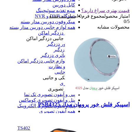
کابل دوربین
قیمت بهتری سراغ دارید؟
منبع تغذیه سوئیچینگ
امتیاز محصول
مجموع فرم
0
امتیاز ثبت شده
دستگاه DVR و NVR
0
/5
میکروفون دوربین مدار بسته
محصولات مشابه
همه لوازم جانبی دوربین مدار بسته
لوازم جانبی دزدگیر اماکن
لوازم جانبی دزدگیر اماکن
سنسور دزدگیر
آژیر دزدگیر
انواع باتری دزدگیر
همه لوازم جانبی دزدگیر اماکن
همه امنیت و نظارت
لوازم الکتریکی و جانبی
لوازم الکتریکی و جانبی
آیفون تصویری
آیفون تصویری
پنل و آیفون تصویری تک نما
پنل و آیفون تصویری کوماکس
اسپیکر فلش خور پرووان مدل PSB4325
پنل و آیفون تصویری الکتروپیک
همه آیفون تصویری
تلفن خانگی
تلفن خانگی
تلفن پاناسونیک مدل TS402SX