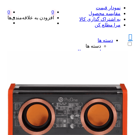
نمودار قیمت
0
0
مقایسه محصول
افزودن به علاقه‌مندی‌ها
به اشتراک گذاری کالا
مرا مطلع کن
دسته ها
دسته ها
امنیت و نظارت
امنیت و نظارت
پکیج دزدگیر اماکن
پکیج دزدگیر اماکن
ست کامل دزدگیر منزل SFA
پک کامل دزدگیر اماکن سایلکس
همه پکیج دزدگیر اماکن
دزدگیر سایلکس
دزدگیر سایلکس
دزدگیر سایلکس لایت SG8-LITE
دزدگیر سایلکس sg8 s
دزدگیر سایلکس SG8 Q
همه دزدگیر سایلکس
دزدگیر فایروال
دزدگیر فایروال