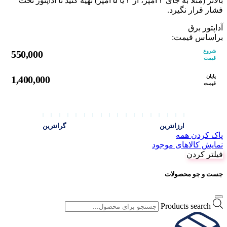
بالاتر (مثلاً به جای ۲ آمپر، از ۳ یا ۵ آمپر) تهیه کنید تا آداپتور تحت
فشار قرار نگیرد.
آداپتور برق
براساس قیمت:
شروع
550,000
قیمت
پایان
1,400,000
قیمت
ارزانترین
گرانترین
پاک کردن همه
نمایش کالاهای موجود
فیلتر کردن
جست و جو محصولات
Products search