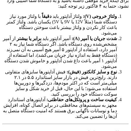
برای اینکه خرید موفقی داشته باشید و به دستگاه شما آسیبی وارد
نشود، حتماً به ۴ فاکتور زیر توجه کنید:
ولتاژ خروجی (V):
ولتاژ آداپتور باید
دقیقاً
با ولتاژ مورد نیاز
دستگاه شما (مثلاً 12V یا 9V یا 5V) یکسان باشد. ولتاژ کمتر
باعث کار نکردن و ولتاژ بیشتر باعث سوختن دستگاه
می‌شود.
شدت جریان یا آمپر (A):
آمپر آداپتور باید
برابر یا بیشتر
از آمپر
مشخص‌شده روی دستگاه باشد. اگر دستگاه شما نیاز به ۲
آمپر دارد، استفاده از آداپتور ۵ آمپر هیچ آسیبی به آن نمی‌زند
(دستگاه فقط به اندازه نیاز جریان می‌کشد)، اما استفاده از
آداپتور ۱ آمپر باعث داغ شدن آداپتور و خاموش شدن دستگاه
می‌شود.
نوع و سایز کانکتور (فیش):
فیش آداپتورها سایزهای متفاوتی
دارند. رایج‌ترین فیش در بازار سایز استاندارد ۵.۵ در ۲.۱
میلی‌متر است که در اکثر مودم‌ها، دزدگیرها و دوربین‌ها
استفاده می‌شود؛ با این حال، قبل از خرید شکل و سایز
سوکت دستگاه خود را بررسی کنید.
کیفیت ساخت و پروتکل‌های حفاظتی:
آداپتورهای استاندارد
مجهز به سیستم‌های محافظتی در برابر اتصال کوتاه، افزایش
دما و نوسانات ناگهانی برق هستند که امنیت دستگاه متصل به
آن‌ها را تضمین می‌کند.