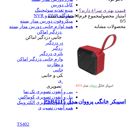
کابل دوربین
منبع تغذیه سوئیچینگ
قیمت بهتری سراغ دارید؟
دستگاه DVR و NVR
امتیاز محصول
مجموع فرم
0
امتیاز ثبت شده
0
/5
میکروفون دوربین مدار بسته
محصولات مشابه
همه لوازم جانبی دوربین مدار بسته
لوازم جانبی دزدگیر اماکن
لوازم جانبی دزدگیر اماکن
سنسور دزدگیر
آژیر دزدگیر
انواع باتری دزدگیر
همه لوازم جانبی دزدگیر اماکن
همه امنیت و نظارت
لوازم الکتریکی و جانبی
لوازم الکتریکی و جانبی
آیفون تصویری
آیفون تصویری
پنل و آیفون تصویری تک نما
پنل و آیفون تصویری کوماکس
اسپیکر خانگی پرووان مدل PSB4315
پنل و آیفون تصویری الکتروپیک
همه آیفون تصویری
تلفن خانگی
تلفن خانگی
تلفن پاناسونیک مدل TS402SX