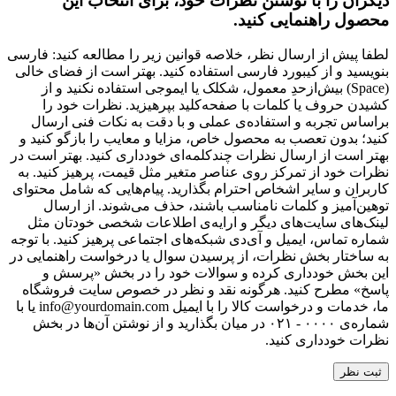
دیگران را با نوشتن نظرات خود، برای انتخاب این
محصول راهنمایی کنید.
لطفا پیش از ارسال نظر، خلاصه قوانین زیر را مطالعه کنید: فارسی
بنویسید و از کیبورد فارسی استفاده کنید. بهتر است از فضای خالی
(Space) بیش‌از‌حدِ معمول، شکلک یا ایموجی استفاده نکنید و از
کشیدن حروف یا کلمات با صفحه‌کلید بپرهیزید. نظرات خود را
براساس تجربه و استفاده‌ی عملی و با دقت به نکات فنی ارسال
کنید؛ بدون تعصب به محصول خاص، مزایا و معایب را بازگو کنید و
بهتر است از ارسال نظرات چندکلمه‌‌ای خودداری کنید. بهتر است در
نظرات خود از تمرکز روی عناصر متغیر مثل قیمت، پرهیز کنید. به
کاربران و سایر اشخاص احترام بگذارید. پیام‌هایی که شامل محتوای
توهین‌آمیز و کلمات نامناسب باشند، حذف می‌شوند. از ارسال
لینک‌های سایت‌های دیگر و ارایه‌ی اطلاعات شخصی خودتان مثل
شماره تماس، ایمیل و آی‌دی شبکه‌های اجتماعی پرهیز کنید. با توجه
به ساختار بخش نظرات، از پرسیدن سوال یا درخواست راهنمایی در
این بخش خودداری کرده و سوالات خود را در بخش «پرسش و
پاسخ» مطرح کنید. هرگونه نقد و نظر در خصوص سایت فروشگاه
ما، خدمات و درخواست کالا را با ایمیل info@yourdomain.com یا با
شماره‌ی ۰۰۰۰ - ۰۲۱ در میان بگذارید و از نوشتن آن‌ها در بخش
نظرات خودداری کنید.
ثبت نظر