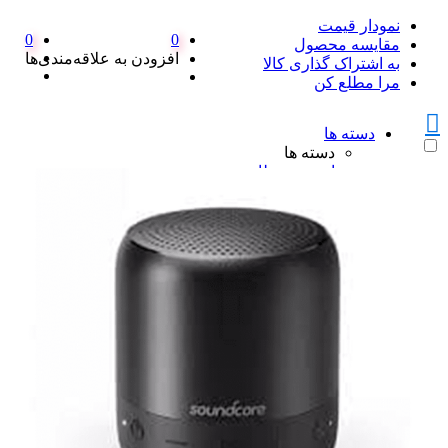
نمودار قیمت
0
0
مقایسه محصول
افزودن به علاقه‌مندی‌ها
به اشتراک گذاری کالا
مرا مطلع کن
دسته ها
دسته ها
امنیت و نظارت
امنیت و نظارت
پکیج دزدگیر اماکن
پکیج دزدگیر اماکن
ست کامل دزدگیر منزل SFA
پک کامل دزدگیر اماکن سایلکس
همه پکیج دزدگیر اماکن
دزدگیر سایلکس
دزدگیر سایلکس
دزدگیر سایلکس لایت SG8-LITE
دزدگیر سایلکس sg8 s
دزدگیر سایلکس SG8 Q
همه دزدگیر سایلکس
دزدگیر فایروال
دزدگیر فایروال