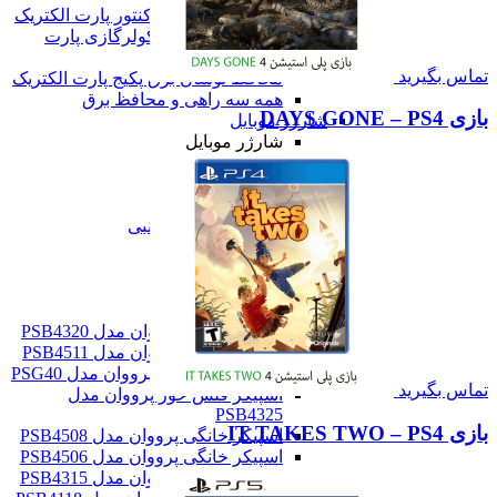
محافظ برق پشت کنتور پارت الکتریک
محافظ ولتاژ برق کولرگازی پارت
الکتریک
تماس بگیرید
محافظ نوسان برق پکیج پارت الکتریک
همه سه راهی و محافظ برق
بازی DAYS GONE – PS4
شارژر موبایل
شارژر موبایل
شارژر دیواری
پاور بانک
همه شارژر موبایل
همه لوازم الکتریکی و جانبی
صوت و دیجیتال
صوت و دیجیتال
اسپیکر
اسپیکر
اسپیکر کوچک پرووان مدل PSB4320
اسپیکر کوچک پرووان مدل PSB4511
اسپیکر قابل حمل پرووان مدل PSG40
تماس بگیرید
اسپیکر فلش خور پرووان مدل
PSB4325
بازی IT TAKES TWO – PS4
اسپیکر خانگی پرووان مدل PSB4508
اسپیکر خانگی پرووان مدل PSB4506
اسپیکر خانگی پرووان مدل PSB4315