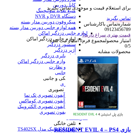
کابل دوربین
برای استعلام قیمت و موجودی تماس بگیرید
منبع تغذیه سوئیچینگ
دستگاه DVR و NVR
تماس بگیرید
میکروفون دوربین مدار بسته
شماره‌تماس‌ با‌کارشناس
همه لوازم جانبی دوربین مدار بسته
09123456789
لوازم جانبی دزدگیر اماکن
قیمت بهتری سراغ دارید؟
لوازم جانبی دزدگیر اماکن
امتیاز محصول
مجموع فرم
0
امتیاز ثبت شده
سنسور دزدگیر
0
/5
آژیر دزدگیر
محصولات مشابه
انواع باتری دزدگیر
همه لوازم جانبی دزدگیر اماکن
همه امنیت و نظارت
لوازم الکتریکی و جانبی
لوازم الکتریکی و جانبی
آیفون تصویری
آیفون تصویری
پنل و آیفون تصویری تک نما
پنل و آیفون تصویری کوماکس
پنل و آیفون تصویری الکتروپیک
همه آیفون تصویری
تلفن خانگی
تلفن خانگی
بازی RESIDENT EVIL 4 – PS4
تلفن پاناسونیک مدل TS402SX