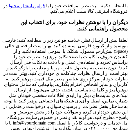
با انتخاب دکمه "ثبت نظر" موافقت خود را با
قوانین انتشار محتوا
در
فروشگاه اینترنتی کالا بست اعلام می‌کنم.
دیگران را با نوشتن نظرات خود، برای انتخاب این
محصول راهنمایی کنید.
لطفا پیش از ارسال نظر، خلاصه قوانین زیر را مطالعه کنید: فارسی
بنویسید و از کیبورد فارسی استفاده کنید. بهتر است از فضای خالی
(Space) بیش‌از‌حدِ معمول، شکلک یا ایموجی استفاده نکنید و از
کشیدن حروف یا کلمات با صفحه‌کلید بپرهیزید. نظرات خود را
براساس تجربه و استفاده‌ی عملی و با دقت به نکات فنی ارسال
کنید؛ بدون تعصب به محصول خاص، مزایا و معایب را بازگو کنید و
بهتر است از ارسال نظرات چندکلمه‌‌ای خودداری کنید. بهتر است در
نظرات خود از تمرکز روی عناصر متغیر مثل قیمت، پرهیز کنید. به
کاربران و سایر اشخاص احترام بگذارید. پیام‌هایی که شامل محتوای
توهین‌آمیز و کلمات نامناسب باشند، حذف می‌شوند. از ارسال
لینک‌های سایت‌های دیگر و ارایه‌ی اطلاعات شخصی خودتان مثل
شماره تماس، ایمیل و آی‌دی شبکه‌های اجتماعی پرهیز کنید. با توجه
به ساختار بخش نظرات، از پرسیدن سوال یا درخواست راهنمایی در
این بخش خودداری کرده و سوالات خود را در بخش «پرسش و
پاسخ» مطرح کنید. هرگونه نقد و نظر در خصوص سایت فروشگاه
ما، خدمات و درخواست کالا را با ایمیل info@yourdomain.com یا با
شماره‌ی ۰۰۰۰ - ۰۲۱ در میان بگذارید و از نوشتن آن‌ها در بخش