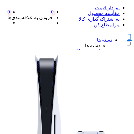
نمودار قیمت
0
0
مقایسه محصول
افزودن به علاقه‌مندی‌ها
به اشتراک گذاری کالا
مرا مطلع کن
دسته ها
دسته ها
امنیت و نظارت
امنیت و نظارت
پکیج دزدگیر اماکن
پکیج دزدگیر اماکن
ست کامل دزدگیر منزل SFA
پک کامل دزدگیر اماکن سایلکس
همه پکیج دزدگیر اماکن
دزدگیر سایلکس
دزدگیر سایلکس
دزدگیر سایلکس لایت SG8-LITE
دزدگیر سایلکس sg8 s
دزدگیر سایلکس SG8 Q
همه دزدگیر سایلکس
دزدگیر فایروال
دزدگیر فایروال