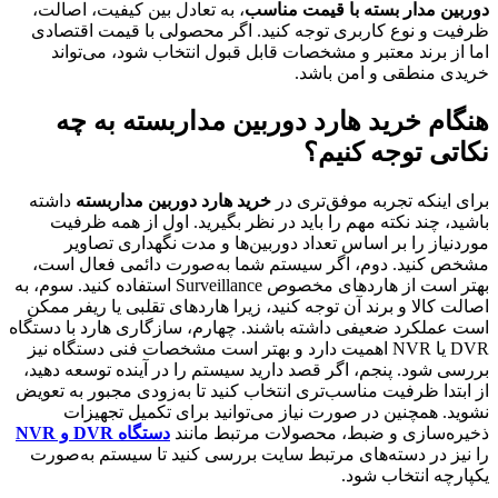
دوربین مدار بسته با قیمت مناسب
، به تعادل بین کیفیت، اصالت،
ظرفیت و نوع کاربری توجه کنید. اگر محصولی با قیمت اقتصادی
اما از برند معتبر و مشخصات قابل قبول انتخاب شود، می‌تواند
خریدی منطقی و امن باشد.
هنگام خرید هارد دوربین مداربسته به چه
نکاتی توجه کنیم؟
برای اینکه تجربه موفق‌تری در
خرید هارد دوربین مداربسته
داشته
باشید، چند نکته مهم را باید در نظر بگیرید. اول از همه ظرفیت
موردنیاز را بر اساس تعداد دوربین‌ها و مدت نگهداری تصاویر
مشخص کنید. دوم، اگر سیستم شما به‌صورت دائمی فعال است،
بهتر است از هاردهای مخصوص Surveillance استفاده کنید. سوم، به
اصالت کالا و برند آن توجه کنید، زیرا هاردهای تقلبی یا ریفر ممکن
است عملکرد ضعیفی داشته باشند. چهارم، سازگاری هارد با دستگاه
DVR یا NVR اهمیت دارد و بهتر است مشخصات فنی دستگاه نیز
بررسی شود. پنجم، اگر قصد دارید سیستم را در آینده توسعه دهید،
از ابتدا ظرفیت مناسب‌تری انتخاب کنید تا به‌زودی مجبور به تعویض
نشوید. همچنین در صورت نیاز می‌توانید برای تکمیل تجهیزات
ذخیره‌سازی و ضبط، محصولات مرتبط مانند
دستگاه DVR و NVR
را نیز در دسته‌های مرتبط سایت بررسی کنید تا سیستم به‌صورت
یکپارچه انتخاب شود.