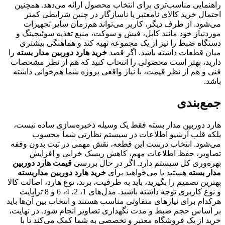
راهنمایی مناسب‌تری برای انتخاب محصول ارائه می‌دهد. همچنین
احتمال خرید کالای نامعتبر یا ناسازگار در چنین شرایطی کمتر
می‌شود. از طرف دیگر، کاربر می‌تواند هم‌زمان سایر تجهیزات
موردنیاز خود مانند کابل، فیش و سوکت، منبع تغذیه سوئیچینگ و
دستگاه ضبط را نیز از یک مجموعه تهیه کند و هماهنگی بیشتری
میان قطعات داشته باشد. اگر قصد
خرید هارد دوربین مدار بسته
را
دارید، بهتر است محصولی را انتخاب کنید که هم از نظر مشخصات
فنی و هم از نظر قیمت، با نیاز واقعی پروژه شما هم‌خوانی داشته
باشد.
جمع‌بندی
هارد دوربین مدار بسته فقط یک وسیله ذخیره‌سازی ساده نیست،
بلکه قلب آرشیو اطلاعات در سیستم نظارتی شما محسوب
می‌شود. انتخاب درست این قطعه، نقش مهمی در ثبت بدون وقفه
تصاویر، حفظ اطلاعات مهم، کاهش ریسک خرابی و افزایش
بهره‌وری کل سیستم دارد. اگر در حال بررسی
قیمت هارد دوربین
مدار بسته
هستید یا می‌خواهید برای
خرید هارد دوربین مداربسته
بهترین تصمیم را بگیرید، باید به ظرفیت، برند، نوع هارد، اصالت کالا
و نوع کاربری توجه داشته باشید. مدل‌های 1، 2، 4، 6 و 8 ترابایت
هرکدام برای نیازهای متفاوتی مناسب هستند و انتخاب بین آن‌ها باید
بر اساس حجم ضبط و مدت نگهداری تصاویر انجام شود. در نهایت،
خرید از یک فروشگاه معتبر و تخصصی به شما کمک می‌کند تا با