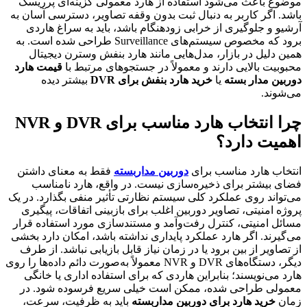
موضوع باعث می‌شود استفاده از هارد معمولی گزینه‌ای پرریسک
باشد. اگر کاربر به دنبال ثبت بدون وقفه تصاویر، دسترسی آسان به
آرشیو و جلوگیری از خرابی زودهنگام باشد، باید به سراغ هاردی
برود که مخصوص سیستم‌های Surveillance طراحی شده است. به
همین دلیل در بازار، مدل‌هایی مانند هارد بنفش وسترن دیجیتال
محبوبیت بالایی دارند و معمولاً در جستجوهای مرتبط با
قیمت هارد
دوربین مدار بسته
یا
خرید هارد بنفش برای DVR
بیشتر دیده
می‌شوند.
چرا انتخاب هارد مناسب برای DVR و NVR
اهمیت دارد؟
انتخاب هارد مناسب برای
دوربین مداربسته
فقط به معنای داشتن
فضای بیشتر برای ذخیره‌سازی نیست. در واقع، هارد نامناسب
می‌تواند روی عملکرد کلی سیستم نظارتی تأثیر منفی بگذارد. در یک
پروژه امنیتی، تصاویر دوربین اغلب برای بازبینی اتفاقات، پیگیری
مسائل امنیتی، کنترل رفت‌وآمد و مستندسازی مورد استفاده قرار
می‌گیرند. اگر هارد عملکرد پایداری نداشته باشد، امکان دارد بخشی
از تصاویر از بین برود یا در زمان نیاز قابل بازیابی نباشد. از طرف
دیگر، دستگاه‌های DVR و NVR معمولاً به‌صورت دائم داده‌ها را روی
هارد می‌نویسند؛ بنابراین هاردی که برای استفاده اداری یا خانگی
معمولی طراحی شده، ممکن است خیلی سریع فرسوده شود. در
زمان
خرید هارد برای دوربین مداربسته
باید به ظرفیت، سرعت،