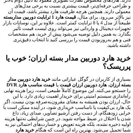
دارند. هاردهای مخصوص نظارت تصویری معمولاً به دلیل دوام بالاتر
و طراحی حرفه‌ای‌تر، قیمت بیشتری نسبت به برخی مدل‌های
معمولی دارند. همچنین هرچه ظرفیت هارد بیشتر باشد، قیمت آن
نیز بالاتر می‌رود. برای مثال،
قیمت هارد 1 ترابایت دوربین مداربسته
طبیعتاً از مدل 4 یا 8 ترابایت کمتر است. علاوه بر این، نوسانات بازار
تجهیزات دیجیتال و وارداتی نیز می‌تواند روی لیست قیمت تأثیر
بگذارد. به همین دلیل توصیه می‌شود پیش از خرید، هم مشخصات
فنی و هم به‌روزبودن قیمت را بررسی کنید تا انتخاب دقیق‌تری
داشته باشید.
خرید هارد دوربین مدار بسته ارزان؛ خوب یا
پرریسک؟
بسیاری از کاربران در گوگل عباراتی مانند
خرید هارد دوربین مدار
بسته ارزان
،
هارد دوربین ارزان قیمت
یا
قیمت مناسب هارد DVR
را جستجو می‌کنند. این موضوع کاملاً طبیعی است، زیرا هزینه نهایی
راه‌اندازی سیستم امنیتی برای خریدار اهمیت زیادی دارد. با این
حال، ارزان بودن همیشه به معنای مقرون‌به‌صرفه بودن نیست. اگر
یک هارد بی‌کیفیت یا نامناسب خریداری شود، در آینده ممکن است با
خرابی زودهنگام، از دست رفتن آرشیو تصاویر، صدای زیاد، داغ
شدن یا اختلال در ضبط مواجه شوید. در چنین شرایطی نه‌تنها هزینه
اولیه ذخیره نشده، بلکه هزینه تعویض و خسارت‌های احتمالی نیز به
شما تحمیل می‌شود. بهترین راه این است که هنگام
خرید هارد