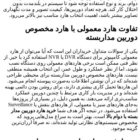
دوام، برند و نوع استفاده توجه شود تا سیستم در بلندمدت بدون
اختلال کار کند. هرچه تعداد دوربین‌ها، کیفیت تصویر و مدت نگهداری
تصاویر بیشتر باشد، اهمیت انتخاب هارد مناسب نیز بالاتر می‌رود.
تفاوت هارد معمولی با هارد مخصوص
دوربین مداربسته
یکی از سوالات متداول خریداران این است که آیا می‌توان از هارد
معمولی کامپیوتر برای دستگاه DVR یا NVR استفاده کرد یا خیر. از
نظر فنی ممکن است برخی هاردهای معمولی روی دستگاه نصب
شوند، اما از نظر عملکرد و طول عمر، این انتخاب همیشه منطقی
نیست. هاردهای مخصوص دوربین مداربسته برای محیطی طراحی
شده‌اند که در آن نوشتن اطلاعات به‌صورت پیوسته انجام می‌شود.
این هاردها تحمل کاری بیشتری دارند، برای روشن بودن دائمی بهینه
شده‌اند و در مدیریت بار کاری مرتبط با چندین دوربین عملکرد
مناسب‌تری ارائه می‌دهند. به همین دلیل، در بسیاری از پروژه‌ها
به‌جای هاردهای سبز یا معمولی، از هاردهای بنفش یا Surveillance
استفاده می‌شود. در نتیجه اگر هدف شما
خرید هارد دوربین مدار
بسته با دوام بالا
است، بهتر است به سراغ مدل‌هایی بروید که
مخصوص سیستم‌های نظارتی تولید شده‌اند، نه صرفاً ارزان‌ترین
گزینه موجود.