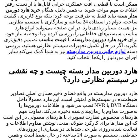
ممکن است با قطعی، افت عملکرد، خرابی فایل‌ها یا از دست رفتن
اطلاعات مهم مواجه شوید. به همین دلیل، هنگام
خرید هارد دوربین
مدار بسته
نباید فقط به ظرفیت توجه کرد؛ بلکه نوع کاربری، کیفیت
ساخت، دوام در استفاده 24 ساعته و سازگاری با سیستم نظارتی
نیز اهمیت بسیار زیادی دارد. در این صفحه می‌توانید انواع هارد
مناسب سیستم‌های حفاظتی را بررسی کرده و با توجه به نیاز خود،
برای
خرید هارد دوربین مداربسته
با
قیمت مناسب
تصمیم دقیق‌تری
بگیرید. اگر در حال تکمیل تجهیزات سیستم نظارتی هستید، بررسی
دسته
لوازم جانبی دوربین مداربسته
نیز به شما کمک می‌کند سایر
اجزای موردنیاز را یکجا انتخاب کنید.
هارد دوربین مدار بسته چیست و چه نقشی
در سیستم نظارتی دارد؟
هارد دوربین مداربسته در واقع فضای ذخیره‌سازی اصلی تصاویر
ضبط‌شده در سیستم‌های امنیتی است. این هارد معمولاً داخل
دستگاه DVR یا NVR نصب می‌شود و اطلاعات دوربین‌ها را
به‌صورت مداوم یا زمان‌بندی‌شده ذخیره می‌کند. تفاوت مهم
هاردهای مخصوص نظارت تصویری با هاردهای معمولی در این است
که این مدل‌ها برای کارکرد طولانی‌مدت، نوشتن مداوم اطلاعات و
فعالیت شبانه‌روزی طراحی شده‌اند. در بسیاری از پروژه‌های
حفاظتی، سیستم به‌صورت 24 ساعته در حال ضبط است و همین