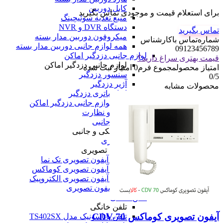
کابل دوربین
برای استعلام قیمت و موجودی تماس بگیرید
منبع تغذیه سوئیچینگ
دستگاه DVR و NVR
تماس بگیرید
میکروفون دوربین مدار بسته
شماره‌تماس‌ با‌کارشناس
همه لوازم جانبی دوربین مدار بسته
09123456789
لوازم جانبی دزدگیر اماکن
قیمت بهتری سراغ دارید؟
لوازم جانبی دزدگیر اماکن
امتیاز محصول
مجموع فرم
0
امتیاز ثبت شده
سنسور دزدگیر
0
/5
آژیر دزدگیر
محصولات مشابه
انواع باتری دزدگیر
همه لوازم جانبی دزدگیر اماکن
همه امنیت و نظارت
لوازم الکتریکی و جانبی
لوازم الکتریکی و جانبی
آیفون تصویری
آیفون تصویری
پنل و آیفون تصویری تک نما
پنل و آیفون تصویری کوماکس
پنل و آیفون تصویری الکتروپیک
همه آیفون تصویری
تلفن خانگی
تلفن خانگی
آیفون تصویری کوماکس CDV-70
تلفن پاناسونیک مدل TS402SX