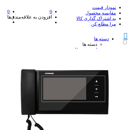
نمودار قیمت
0
0
مقایسه محصول
افزودن به علاقه‌مندی‌ها
به اشتراک گذاری کالا
مرا مطلع کن
دسته ها
دسته ها
امنیت و نظارت
امنیت و نظارت
پکیج دزدگیر اماکن
پکیج دزدگیر اماکن
ست کامل دزدگیر منزل SFA
پک کامل دزدگیر اماکن سایلکس
همه پکیج دزدگیر اماکن
دزدگیر سایلکس
دزدگیر سایلکس
دزدگیر سایلکس لایت SG8-LITE
دزدگیر سایلکس sg8 s
دزدگیر سایلکس SG8 Q
همه دزدگیر سایلکس
دزدگیر فایروال
دزدگیر فایروال