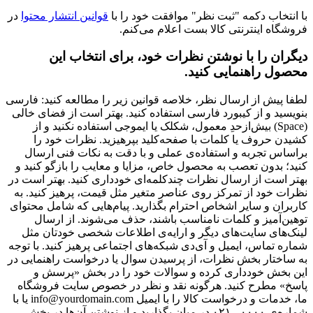
با انتخاب دکمه "ثبت نظر" موافقت خود را با
قوانین انتشار محتوا
در
فروشگاه اینترنتی کالا بست اعلام می‌کنم.
دیگران را با نوشتن نظرات خود، برای انتخاب این
محصول راهنمایی کنید.
لطفا پیش از ارسال نظر، خلاصه قوانین زیر را مطالعه کنید: فارسی
بنویسید و از کیبورد فارسی استفاده کنید. بهتر است از فضای خالی
(Space) بیش‌از‌حدِ معمول، شکلک یا ایموجی استفاده نکنید و از
کشیدن حروف یا کلمات با صفحه‌کلید بپرهیزید. نظرات خود را
براساس تجربه و استفاده‌ی عملی و با دقت به نکات فنی ارسال
کنید؛ بدون تعصب به محصول خاص، مزایا و معایب را بازگو کنید و
بهتر است از ارسال نظرات چندکلمه‌‌ای خودداری کنید. بهتر است در
نظرات خود از تمرکز روی عناصر متغیر مثل قیمت، پرهیز کنید. به
کاربران و سایر اشخاص احترام بگذارید. پیام‌هایی که شامل محتوای
توهین‌آمیز و کلمات نامناسب باشند، حذف می‌شوند. از ارسال
لینک‌های سایت‌های دیگر و ارایه‌ی اطلاعات شخصی خودتان مثل
شماره تماس، ایمیل و آی‌دی شبکه‌های اجتماعی پرهیز کنید. با توجه
به ساختار بخش نظرات، از پرسیدن سوال یا درخواست راهنمایی در
این بخش خودداری کرده و سوالات خود را در بخش «پرسش و
پاسخ» مطرح کنید. هرگونه نقد و نظر در خصوص سایت فروشگاه
ما، خدمات و درخواست کالا را با ایمیل info@yourdomain.com یا با
شماره‌ی ۰۰۰۰ - ۰۲۱ در میان بگذارید و از نوشتن آن‌ها در بخش