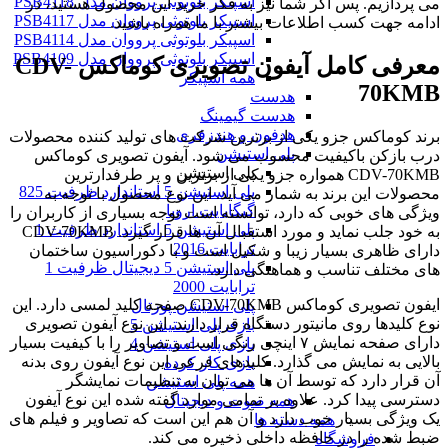
اسپیکر بلوتوثی پرووان مدل PSB4118
می پردازیم. پس اگر شما نیز به فکر خرید این محصول هستید، در
اسپیکر بلوتوثی پرووان مدل PSB4117
ادامه جهت کسب اطلاعات بیشتر با ما همراه باشید.
اسپیکر بلوتوثی پرووان مدل PSB4114
اسپیکر بلوتوثی پرووان مدل PSB4109
معرفی کامل آیفون تصویری کوماکس
CDV-
همه اسپیکر
70KMB
هدست
هدست گیمینگ
هدفون و هندزفری
برند کوماکس جزو یکی از برترین شرکت های تولید کننده محصولات
پلی استیشن
درب بازکن باکیفیت محسوب می شود. آیفون تصویری کوماکس
پلی استیشن
CDV-70KMB همواره جزو یکی از برترین و پر طرفدارترین
پلی استیشن 5 استاندارد ظرفیت 825
محصولات این برند به شمار می آید. این نوع محصول با توجه به
گیگابایت اروپا
ویژگی‌ های خوبی که دارد، توانسته است توجه بسیاری از کاربران را
پلی استیشن 5 استاندارد ظرفیت 1
به خود جلب نماید و مورد استقبال آن ها قرار گیرد. CDV-70KMB
ترابایت 2016
دارای ظاهری بسیار زیبا و شکیل است و با دکوراسیون ساختمان
پلی استیشن 5 دیجیتال ظرفیت 1
های مختلف تناسب و هماهنگی دارد.
ترابایت 2000
ایفون تصویری کوماکس CDV-70KMB صفحه کلید لمسی دارد. این
پلی استیشن پورتال
نوع کلیدها روی مانیتور دستگاه قرار دارند. این نوع آیفون تصویری
بازی پلی استیشن 5
دارای صفحه نمایش ۷ اینچی رنگی است و تصاویر را با کیفیت بسیار
بازی پلی استیشن 4
بالایی به نمایش می گذارد. کلیدهای فرعی این نوع آیفون روی بدنه
بازی کار کرده
آن قرار دارد که توسط آن ها می توان به تنطیمات نمایشگر
همه پلی استیشن
دسترسی پیدا کرد. علاوه بر تمامی موارد گفته شده این نوع آیفون
همه صوت و دیجیتال
یک ویژگی بسیار خوب دارد و آن هم این است که تصاویر و فیلم های
همه دسته ها
ضبط شده را در حافظه داخلی ذخیره می کند.
فروشگاه