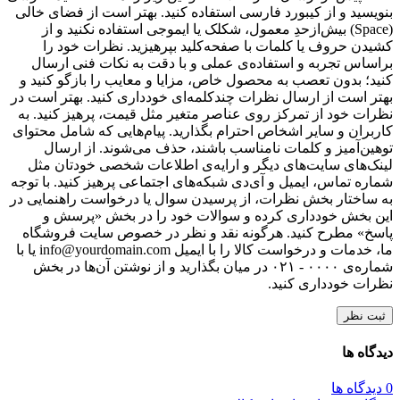
بنویسید و از کیبورد فارسی استفاده کنید. بهتر است از فضای خالی
(Space) بیش‌از‌حدِ معمول، شکلک یا ایموجی استفاده نکنید و از
کشیدن حروف یا کلمات با صفحه‌کلید بپرهیزید. نظرات خود را
براساس تجربه و استفاده‌ی عملی و با دقت به نکات فنی ارسال
کنید؛ بدون تعصب به محصول خاص، مزایا و معایب را بازگو کنید و
بهتر است از ارسال نظرات چندکلمه‌‌ای خودداری کنید. بهتر است در
نظرات خود از تمرکز روی عناصر متغیر مثل قیمت، پرهیز کنید. به
کاربران و سایر اشخاص احترام بگذارید. پیام‌هایی که شامل محتوای
توهین‌آمیز و کلمات نامناسب باشند، حذف می‌شوند. از ارسال
لینک‌های سایت‌های دیگر و ارایه‌ی اطلاعات شخصی خودتان مثل
شماره تماس، ایمیل و آی‌دی شبکه‌های اجتماعی پرهیز کنید. با توجه
به ساختار بخش نظرات، از پرسیدن سوال یا درخواست راهنمایی در
این بخش خودداری کرده و سوالات خود را در بخش «پرسش و
پاسخ» مطرح کنید. هرگونه نقد و نظر در خصوص سایت فروشگاه
ما، خدمات و درخواست کالا را با ایمیل info@yourdomain.com یا با
شماره‌ی ۰۰۰۰ - ۰۲۱ در میان بگذارید و از نوشتن آن‌ها در بخش
نظرات خودداری کنید.
ثبت نظر
دیدگاه ها
0 دیدگاه ها