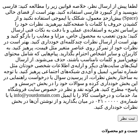
لطفا پیش از ارسال نظر، خلاصه قوانین زیر را مطالعه کنید: فارسی
بنویسید و از کیبورد فارسی استفاده کنید. بهتر است از فضای خالی
(Space) بیش‌از‌حدِ معمول، شکلک یا ایموجی استفاده نکنید و از
کشیدن حروف یا کلمات با صفحه‌کلید بپرهیزید. نظرات خود را
براساس تجربه و استفاده‌ی عملی و با دقت به نکات فنی ارسال
کنید؛ بدون تعصب به محصول خاص، مزایا و معایب را بازگو کنید و
بهتر است از ارسال نظرات چندکلمه‌‌ای خودداری کنید. بهتر است در
نظرات خود از تمرکز روی عناصر متغیر مثل قیمت، پرهیز کنید. به
کاربران و سایر اشخاص احترام بگذارید. پیام‌هایی که شامل محتوای
توهین‌آمیز و کلمات نامناسب باشند، حذف می‌شوند. از ارسال
لینک‌های سایت‌های دیگر و ارایه‌ی اطلاعات شخصی خودتان مثل
شماره تماس، ایمیل و آی‌دی شبکه‌های اجتماعی پرهیز کنید. با توجه
به ساختار بخش نظرات، از پرسیدن سوال یا درخواست راهنمایی در
این بخش خودداری کرده و سوالات خود را در بخش «پرسش و
پاسخ» مطرح کنید. هرگونه نقد و نظر در خصوص سایت فروشگاه
ما، خدمات و درخواست کالا را با ایمیل info@yourdomain.com یا با
شماره‌ی ۰۰۰۰ - ۰۲۱ در میان بگذارید و از نوشتن آن‌ها در بخش
نظرات خودداری کنید.
ثبت نظر
جست و جو محصولات