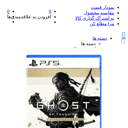
نمودار قیمت
0
0
مقایسه محصول
افزودن به علاقه‌مندی‌ها
به اشتراک گذاری کالا
مرا مطلع کن
دسته ها
دسته ها
امنیت و نظارت
امنیت و نظارت
پکیج دزدگیر اماکن
پکیج دزدگیر اماکن
ست کامل دزدگیر منزل SFA
پک کامل دزدگیر اماکن سایلکس
همه پکیج دزدگیر اماکن
دزدگیر سایلکس
دزدگیر سایلکس
دزدگیر سایلکس لایت SG8-LITE
دزدگیر سایلکس sg8 s
دزدگیر سایلکس SG8 Q
همه دزدگیر سایلکس
دزدگیر فایروال
دزدگیر فایروال