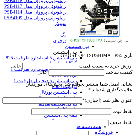
اسپیکر بلوتوثی پرووان مدل PSB4118
اسپیکر بلوتوثی پرووان مدل PSB4117
اسپیکر بلوتوثی پرووان مدل PSB4114
اسپیکر بلوتوثی پرووان مدل PSB4109
همه اسپیکر
هدست
هدست گیمینگ
هدفون و هندزفری
پلی استیشن
پلی استیشن
بازی GHOST OF TSUSHIMA - PS5
پلی استیشن 5 استاندارد ظرفیت 825
گیگابایت اروپا
ارزش خرید به نسبت قیمت
عالی
پلی استیشن 5 استاندارد ظرفیت 1
کیفیت ساخت
عالی
ترابایت 2016
پلی استیشن 5 دیجیتال ظرفیت 1
نشانی ایمیل شما منتشر نخواهد شد.
بخش‌های موردنیاز
ترابایت 2000
علامت‌گذاری شده‌اند
*
پلی استیشن پورتال
بازی پلی استیشن 5
عنوان نظر شما (اجباری)
*
بازی پلی استیشن 4
بازی کار کرده
نقاط قوت
همه پلی استیشن
همه صوت و دیجیتال
نقاط ضعف
همه دسته ها
فروشگاه