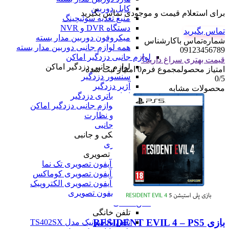
کابل دوربین
برای استعلام قیمت و موجودی تماس بگیرید
منبع تغذیه سوئیچینگ
دستگاه DVR و NVR
تماس بگیرید
میکروفون دوربین مدار بسته
شماره‌تماس‌ با‌کارشناس
همه لوازم جانبی دوربین مدار بسته
09123456789
لوازم جانبی دزدگیر اماکن
قیمت بهتری سراغ دارید؟
لوازم جانبی دزدگیر اماکن
امتیاز محصول
مجموع فرم
0
امتیاز ثبت شده
سنسور دزدگیر
0
/5
آژیر دزدگیر
محصولات مشابه
انواع باتری دزدگیر
همه لوازم جانبی دزدگیر اماکن
همه امنیت و نظارت
لوازم الکتریکی و جانبی
لوازم الکتریکی و جانبی
آیفون تصویری
آیفون تصویری
پنل و آیفون تصویری تک نما
پنل و آیفون تصویری کوماکس
پنل و آیفون تصویری الکتروپیک
همه آیفون تصویری
تلفن خانگی
تلفن خانگی
بازی RESIDENT EVIL 4 – PS5
تلفن پاناسونیک مدل TS402SX