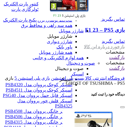
محافظ برق پشت کنتور پارت الکتریک
محافظ ولتاژ برق کولرگازی پارت
الکتریک
تماس بگیرید
محافظ نوسان برق پکیج پارت الکتریک
همه سه راهی و محافظ برق
بازی F1 23 – PS5
شارژر موبایل
شارژر موبایل
تماس بگیرید
شارژر دیواری
بازخورد درباره این کالا
پاور بانک
مشخصات
همه شارژر موبایل
بازگشت
همه لوازم الکتریکی و جانبی
مشخصات
صوت و دیجیتال
بازگشت
صوت و دیجیتال
اسپیکر
فروشگاه اینترنتی کالا بست
پلی استیشن
بازی پلی استیشن 5
بازی
اسپیکر
GHOST OF TSUSHIMA – PS5
اسپیکر کوچک پرووان مدل PSB4320
اسپیکر کوچک پرووان مدل PSB4511
دیدگاه خود را ثبت کنید
اسپیکر قابل حمل پرووان مدل PSG40
اسپیکر فلش خور پرووان مدل
PSB4325
اسپیکر خانگی پرووان مدل PSB4508
اسپیکر خانگی پرووان مدل PSB4506
اسپیکر خانگی پرووان مدل PSB4315