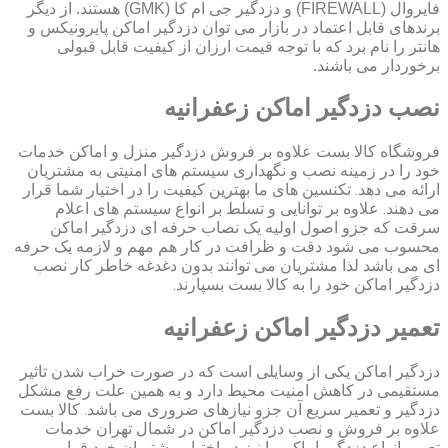
فایروال (FIREWALL) و دزدگیر جی ام کا (GMK) هستند. از دیگر
برندهای قابل اعتماد در بازار می توان دزدگیر اماکن پایرونیکس و
هانتر را نام برد که با توجه قیمت ارزان از کیفیت قابل قبولی
برخوردار می باشند.
نصب دزدگیر اماکن زعفرانیه
فروشگاه کالا بست علاوه بر فروش دزدگیر منزل و اماکن خدمات
خود را در زمینه نصب و نگهداری سیستم های امنیتی به مشتریان
ارائه می دهد. تکنسین های ما بهترین کیفیت را در اختیار شما قرار
می دهند. علاوه بر توانایی و تسلط بر انواع سیستم های اعلام
سرقت که جزو اصول اولیه یک نصاب حرفه ای دزدگیر اماکن
محسوب می شود دقت و ظرافت در کار هم مهم و لازمه یک حرفه
ای می باشد لذا مشتریان می توانند بدون دغدغه خاطر کار نصب
دزدگیر اماکن خود را به کالا بست بسپارند.
تعمیر دزدگیر اماکن زعفرانیه
دزدگیر اماکن یکی از وسایلی است که در صورت خراب شدن تاثیر
مستقیمی در کاهش امنیت محیط دارد و به همین علت رفع مشکل
دزدگیر و تعمیر سریع آن جزو نیازهای ضروری می باشد. کالا بست
علاوه بر فروش و نصب دزدگیر اماکن در شمال تهران خدمات
تعمیر انواع دزدگیر اماکن را نیز در اختیار مشتریان خود قرار می