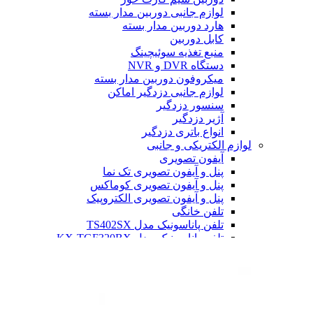
لوازم جانبی دوربین مدار بسته
هارد دوربین مدار بسته
کابل دوربین
منبع تغذیه سوئیچینگ
دستگاه DVR و NVR
میکروفون دوربین مدار بسته
لوازم جانبی دزدگیر اماکن
سنسور دزدگیر
آژیر دزدگیر
انواع باتری دزدگیر
لوازم الکتریکی و جانبی
آیفون تصویری
پنل و آیفون تصویری تک نما
پنل و آیفون تصویری کوماکس
پنل و آیفون تصویری الکتروپیک
تلفن خانگی
تلفن پاناسونیک مدل TS402SX
تلفن پاناسونیک مدل KX-TGF320BX
تلفن پاناسونیک مدل 6712
تلفن پاناسونیک مدل 6821
تلفن پاناسونیک مدل 3611
رم گوشی
کارت حافظه 256 گیگابایت لوتوس