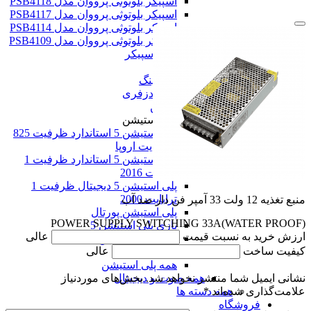
اسپیکر بلوتوثی پرووان مدل PSB4118
اسپیکر بلوتوثی پرووان مدل PSB4117
اسپیکر بلوتوثی پرووان مدل PSB4114
اسپیکر بلوتوثی پرووان مدل PSB4109
همه اسپیکر
هدست
هدست گیمینگ
هدفون و هندزفری
پلی استیشن
پلی استیشن
پلی استیشن 5 استاندارد ظرفیت 825
گیگابایت اروپا
پلی استیشن 5 استاندارد ظرفیت 1
ترابایت 2016
پلی استیشن 5 دیجیتال ظرفیت 1
ترابایت 2000
منبع تغذیه 12 ولت 33 آمپر فن دار ضد آب
پلی استیشن پورتال
POWER SUPPLY SWITCHING 33A(WATER PROOF)
بازی پلی استیشن 5
ارزش خرید به نسبت قیمت
عالی
بازی پلی استیشن 4
کیفیت ساخت
عالی
بازی کار کرده
همه پلی استیشن
همه صوت و دیجیتال
نشانی ایمیل شما منتشر نخواهد شد.
بخش‌های موردنیاز
همه دسته ها
علامت‌گذاری شده‌اند
*
فروشگاه