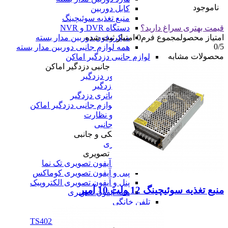
ناموجود
کابل دوربین
منبع تغذیه سوئیچینگ
قیمت بهتری سراغ دارید؟
دستگاه DVR و NVR
امتیاز محصول
مجموع فرم
0
امتیاز ثبت شده
میکروفون دوربین مدار بسته
0
/5
همه لوازم جانبی دوربین مدار بسته
محصولات مشابه
لوازم جانبی دزدگیر اماکن
لوازم جانبی دزدگیر اماکن
سنسور دزدگیر
آژیر دزدگیر
انواع باتری دزدگیر
همه لوازم جانبی دزدگیر اماکن
همه امنیت و نظارت
لوازم الکتریکی و جانبی
لوازم الکتریکی و جانبی
آیفون تصویری
آیفون تصویری
پنل و آیفون تصویری تک نما
پنل و آیفون تصویری کوماکس
پنل و آیفون تصویری الکتروپیک
منبع تغذیه سوئیچینگ 12 ولت 10 آمپر
همه آیفون تصویری
تلفن خانگی
تلفن خانگی
تلفن پاناسونیک مدل TS402SX