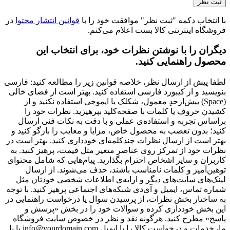
با انتخاب دکمه "ثبت نظر" موافقت خود را با
قوانین انتشار محتوا
در
فروشگاه اینترنتی کالا بست اعلام می‌کنم.
دیگران را با نوشتن نظرات خود، برای انتخاب این
محصول راهنمایی کنید.
لطفا پیش از ارسال نظر، خلاصه قوانین زیر را مطالعه کنید: فارسی
بنویسید و از کیبورد فارسی استفاده کنید. بهتر است از فضای خالی
(Space) بیش‌از‌حدِ معمول، شکلک یا ایموجی استفاده نکنید و از
کشیدن حروف یا کلمات با صفحه‌کلید بپرهیزید. نظرات خود را
براساس تجربه و استفاده‌ی عملی و با دقت به نکات فنی ارسال
کنید؛ بدون تعصب به محصول خاص، مزایا و معایب را بازگو کنید و
بهتر است از ارسال نظرات چندکلمه‌‌ای خودداری کنید. بهتر است در
نظرات خود از تمرکز روی عناصر متغیر مثل قیمت، پرهیز کنید. به
کاربران و سایر اشخاص احترام بگذارید. پیام‌هایی که شامل محتوای
توهین‌آمیز و کلمات نامناسب باشند، حذف می‌شوند. از ارسال
لینک‌های سایت‌های دیگر و ارایه‌ی اطلاعات شخصی خودتان مثل
شماره تماس، ایمیل و آی‌دی شبکه‌های اجتماعی پرهیز کنید. با توجه
به ساختار بخش نظرات، از پرسیدن سوال یا درخواست راهنمایی در
این بخش خودداری کرده و سوالات خود را در بخش «پرسش و
پاسخ» مطرح کنید. هرگونه نقد و نظر در خصوص سایت فروشگاه
ما، خدمات و درخواست کالا را با ایمیل info@yourdomain.com یا با