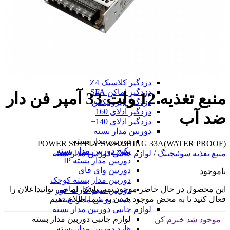
دزدگیر فایروال F9
دزدگیر فایروال F10
همه دزدگیر فایروال
دزدگیر GMK
دزدگیر GMK
دزدگیر GMK 890
دزدگیر GMK 910
همه دزدگیر GMK
دزدگیر کلاسیک Z4
دزدگیر اماکن SFA
منبع تغذیه 12 ولت 33 آمپر فن دار
دزدگیر پایرونیکس
دزدگیر ادلای 160
ضد آب
دزدگیر ادلای 140+
دوربین مدار بسته
دوربین مدار بسته
POWER SUPPLY SWITCHING 33A(WATER PROOF)
پکیج دوربین مدار بسته
منبع تغذیه سوئیچینگ
/
لوازم جانبی دوربین مدار بسته
دوربین مدار بسته IP
دوربین وای فای
ناموجود
دوربین مدار بسته کوچک
این محصول در حال حاضر موجود نمی باشد، اما می توانیداعلان را
دوربین سیم کارت خور
فعال کنید تا به محض موجود شدن به شما اطلاع دهیم
همه دوربین مدار بسته
لوازم جانبی دوربین مدار بسته
لوازم جانبی دوربین مدار بسته
موجود شد خبرم کن
هارد دوربین مدار بسته