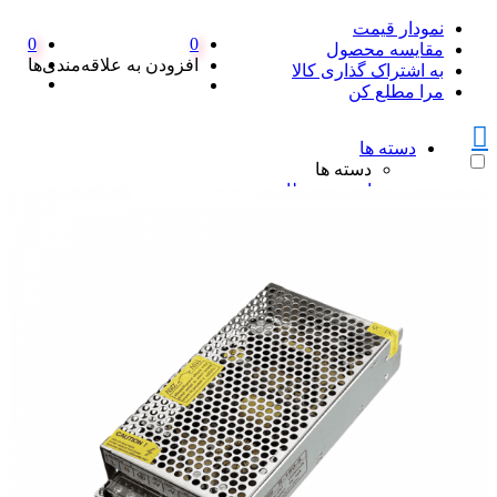
نمودار قیمت
0
0
مقایسه محصول
افزودن به علاقه‌مندی‌ها
به اشتراک گذاری کالا
مرا مطلع کن
دسته ها
دسته ها
امنیت و نظارت
امنیت و نظارت
پکیج دزدگیر اماکن
پکیج دزدگیر اماکن
ست کامل دزدگیر منزل SFA
پک کامل دزدگیر اماکن سایلکس
همه پکیج دزدگیر اماکن
دزدگیر سایلکس
دزدگیر سایلکس
دزدگیر سایلکس لایت SG8-LITE
دزدگیر سایلکس sg8 s
دزدگیر سایلکس SG8 Q
همه دزدگیر سایلکس
دزدگیر فایروال
دزدگیر فایروال