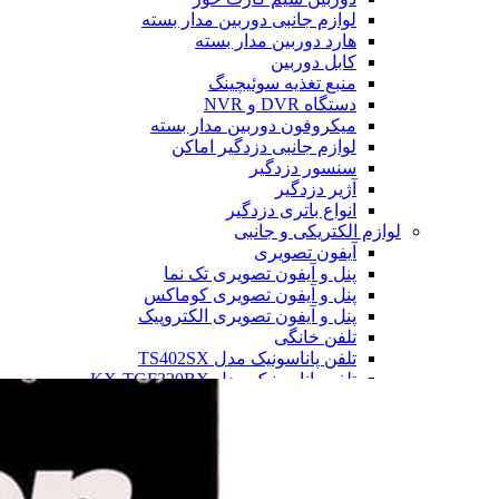
لوازم جانبی دوربین مدار بسته
هارد دوربین مدار بسته
کابل دوربین
منبع تغذیه سوئیچینگ
دستگاه DVR و NVR
میکروفون دوربین مدار بسته
لوازم جانبی دزدگیر اماکن
سنسور دزدگیر
آژیر دزدگیر
انواع باتری دزدگیر
لوازم الکتریکی و جانبی
آیفون تصویری
پنل و آیفون تصویری تک نما
پنل و آیفون تصویری کوماکس
پنل و آیفون تصویری الکتروپیک
تلفن خانگی
تلفن پاناسونیک مدل TS402SX
تلفن پاناسونیک مدل KX-TGF320BX
تلفن پاناسونیک مدل 6712
تلفن پاناسونیک مدل 6821
تلفن پاناسونیک مدل 3611
رم گوشی
کارت حافظه 256 گیگابایت لوتوس