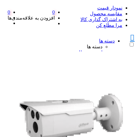
نمودار قیمت
0
0
مقایسه محصول
افزودن به علاقه‌مندی‌ها
به اشتراک گذاری کالا
مرا مطلع کن
دسته ها
دسته ها
امنیت و نظارت
امنیت و نظارت
پکیج دزدگیر اماکن
پکیج دزدگیر اماکن
ست کامل دزدگیر منزل SFA
پک کامل دزدگیر اماکن سایلکس
همه پکیج دزدگیر اماکن
دزدگیر سایلکس
دزدگیر سایلکس
دزدگیر سایلکس لایت SG8-LITE
دزدگیر سایلکس sg8 s
دزدگیر سایلکس SG8 Q
همه دزدگیر سایلکس
دزدگیر فایروال
دزدگیر فایروال