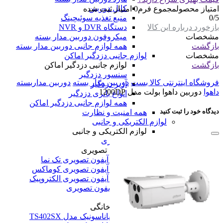
کابل دوربین
امتیاز محصول
مجموع فرم
0
امتیاز ثبت شده
0
/5
منبع تغذیه سوئیچینگ
بازخورد درباره این کالا
دستگاه DVR و NVR
مشخصات
میکروفون دوربین مدار بسته
بازگشت
همه لوازم جانبی دوربین مدار بسته
مشخصات
لوازم جانبی دزدگیر اماکن
بازگشت
لوازم جانبی دزدگیر اماکن
سنسور دزدگیر
فروشگاه اینترنتی کالا بست
دوربین مدار بسته
دوربین مداربسته
آژیر دزدگیر
داهوا
دوربین داهوا بولت مدل 1200DP
انواع باتری دزدگیر
همه لوازم جانبی دزدگیر اماکن
دیدگاه خود را ثبت کنید
همه امنیت و نظارت
لوازم الکتریکی و جانبی
لوازم الکتریکی و جانبی
آیفون تصویری
آیفون تصویری
پنل و آیفون تصویری تک نما
پنل و آیفون تصویری کوماکس
پنل و آیفون تصویری الکتروپیک
همه آیفون تصویری
تلفن خانگی
تلفن خانگی
تلفن پاناسونیک مدل TS402SX