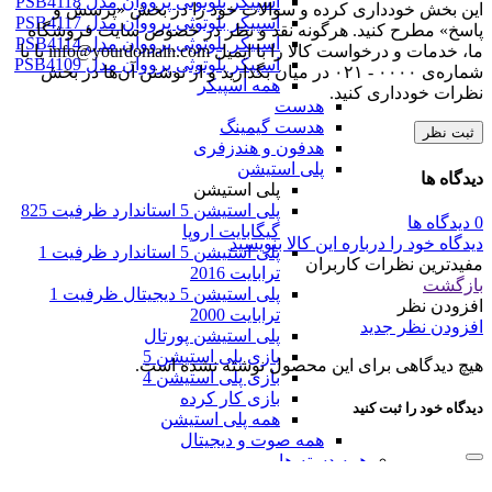
اسپیکر بلوتوثی پرووان مدل PSB4118
این بخش خودداری کرده و سوالات خود را در بخش «پرسش و
اسپیکر بلوتوثی پرووان مدل PSB4117
پاسخ» مطرح کنید. هرگونه نقد و نظر در خصوص سایت فروشگاه
اسپیکر بلوتوثی پرووان مدل PSB4114
ما، خدمات و درخواست کالا را با ایمیل info@yourdomain.com یا با
اسپیکر بلوتوثی پرووان مدل PSB4109
شماره‌ی ۰۰۰۰ - ۰۲۱ در میان بگذارید و از نوشتن آن‌ها در بخش
همه اسپیکر
نظرات خودداری کنید.
هدست
هدست گیمینگ
ثبت نظر
هدفون و هندزفری
پلی استیشن
دیدگاه ها
پلی استیشن
پلی استیشن 5 استاندارد ظرفیت 825
0 دیدگاه ها
گیگابایت اروپا
دیدگاه خود را درباره این کالا بنویسید
پلی استیشن 5 استاندارد ظرفیت 1
مفیدترین نظرات کاربران
ترابایت 2016
بازگشت
پلی استیشن 5 دیجیتال ظرفیت 1
افزودن نظر
ترابایت 2000
افزودن نظر جدید
پلی استیشن پورتال
بازی پلی استیشن 5
هیچ دیدگاهی برای این محصول نوشته نشده است.
بازی پلی استیشن 4
بازی کار کرده
دیدگاه خود را ثبت کنید
همه پلی استیشن
همه صوت و دیجیتال
همه دسته ها
فروشگاه