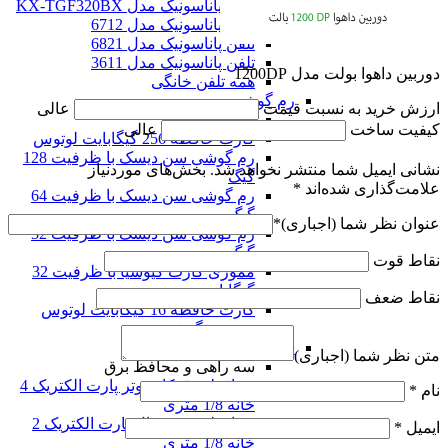
تلفن پاناسونیک مدل KX-TGF320BX
تلفن پاناسونیک مدل 6712
تلفن پاناسونیک مدل 6821
تلفن پاناسونیک مدل 3611
دوربین داهوا بولت مدل 1200DP
همه تلفن خانگی
رم گوشی
ارزش خرید به نسبت قیمت
عالی
رم گوشی
کیفیت ساخت
عالی
کارت حافظه 256 گیگابایت لوتوس
رم گوشی سن دیسک با ظرفیت 128
نشانی ایمیل شما منتشر نخواهد شد.
بخش‌های موردنیاز
گیگ
علامت‌گذاری شده‌اند
*
رم گوشی سن دیسک با ظرفیت 64
گیگ
عنوان نظر شما (اجباری)
*
رم گوشی سن دیسک با ظرفیت 32
گیگ
نقاط قوت
مموری کارت کیوشیا با ظرفیت 32
گیگابایت
نقاط ضعف
کارت حافظه 16 گیگابایت لوتوس
همه رم گوشی
سه راهی و محافظ برق
متن نظر شما (اجباری)
سه راهی و محافظ برق
محافظ برق کامپیوتر پارت الکتریک 4
نام
*
خانه 1/8 متری
محافظ برق یخچال پارت الکتریک 2
ایمیل
*
خانه 1/8 متری