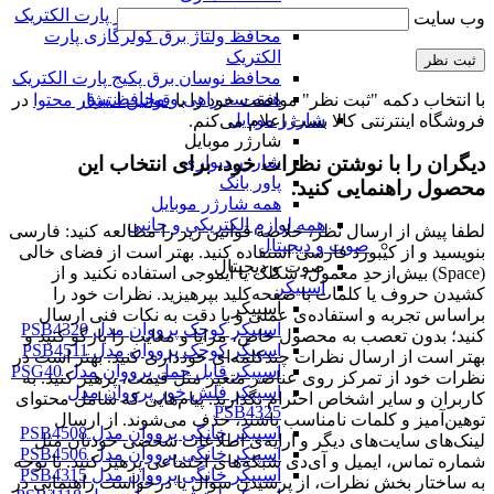
محافظ برق پشت کنتور پارت الکتریک
وب‌ سایت
محافظ ولتاژ برق کولرگازی پارت
الکتریک
محافظ نوسان برق پکیج پارت الکتریک
همه سه راهی و محافظ برق
با انتخاب دکمه "ثبت نظر" موافقت خود را با
قوانین انتشار محتوا
در
شارژر موبایل
فروشگاه اینترنتی کالا بست اعلام می‌کنم.
شارژر موبایل
دیگران را با نوشتن نظرات خود، برای انتخاب این
شارژر دیواری
پاور بانک
محصول راهنمایی کنید.
همه شارژر موبایل
همه لوازم الکتریکی و جانبی
لطفا پیش از ارسال نظر، خلاصه قوانین زیر را مطالعه کنید: فارسی
صوت و دیجیتال
بنویسید و از کیبورد فارسی استفاده کنید. بهتر است از فضای خالی
صوت و دیجیتال
(Space) بیش‌از‌حدِ معمول، شکلک یا ایموجی استفاده نکنید و از
اسپیکر
کشیدن حروف یا کلمات با صفحه‌کلید بپرهیزید. نظرات خود را
اسپیکر
براساس تجربه و استفاده‌ی عملی و با دقت به نکات فنی ارسال
اسپیکر کوچک پرووان مدل PSB4320
کنید؛ بدون تعصب به محصول خاص، مزایا و معایب را بازگو کنید و
اسپیکر کوچک پرووان مدل PSB4511
بهتر است از ارسال نظرات چندکلمه‌‌ای خودداری کنید. بهتر است در
اسپیکر قابل حمل پرووان مدل PSG40
نظرات خود از تمرکز روی عناصر متغیر مثل قیمت، پرهیز کنید. به
اسپیکر فلش خور پرووان مدل
کاربران و سایر اشخاص احترام بگذارید. پیام‌هایی که شامل محتوای
PSB4325
توهین‌آمیز و کلمات نامناسب باشند، حذف می‌شوند. از ارسال
اسپیکر خانگی پرووان مدل PSB4508
لینک‌های سایت‌های دیگر و ارایه‌ی اطلاعات شخصی خودتان مثل
اسپیکر خانگی پرووان مدل PSB4506
شماره تماس، ایمیل و آی‌دی شبکه‌های اجتماعی پرهیز کنید. با توجه
اسپیکر خانگی پرووان مدل PSB4315
به ساختار بخش نظرات، از پرسیدن سوال یا درخواست راهنمایی در