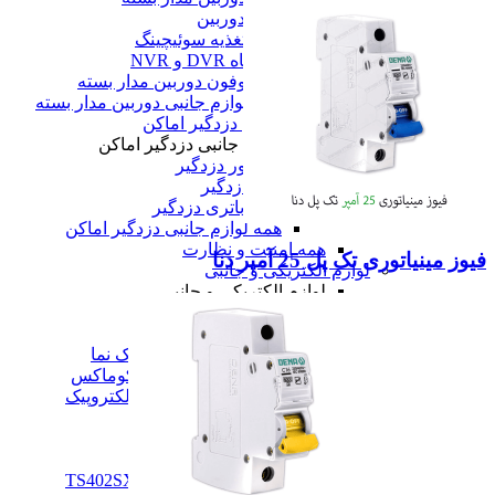
کابل دوربین
منبع تغذیه سوئیچینگ
دستگاه DVR و NVR
میکروفون دوربین مدار بسته
همه لوازم جانبی دوربین مدار بسته
لوازم جانبی دزدگیر اماکن
لوازم جانبی دزدگیر اماکن
سنسور دزدگیر
آژیر دزدگیر
انواع باتری دزدگیر
همه لوازم جانبی دزدگیر اماکن
همه امنیت و نظارت
فیوز مینیاتوری تک پل 25 آمپر دنا
لوازم الکتریکی و جانبی
لوازم الکتریکی و جانبی
آیفون تصویری
آیفون تصویری
پنل و آیفون تصویری تک نما
پنل و آیفون تصویری کوماکس
پنل و آیفون تصویری الکتروپیک
همه آیفون تصویری
تلفن خانگی
تلفن خانگی
تلفن پاناسونیک مدل TS402SX