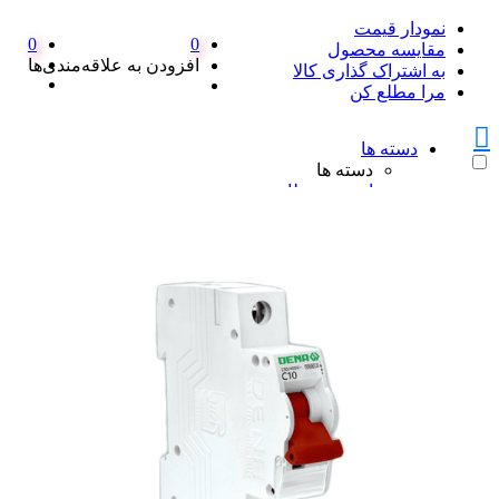
نمودار قیمت
0
0
مقایسه محصول
افزودن به علاقه‌مندی‌ها
به اشتراک گذاری کالا
مرا مطلع کن
دسته ها
دسته ها
امنیت و نظارت
امنیت و نظارت
پکیج دزدگیر اماکن
پکیج دزدگیر اماکن
ست کامل دزدگیر منزل SFA
پک کامل دزدگیر اماکن سایلکس
همه پکیج دزدگیر اماکن
دزدگیر سایلکس
دزدگیر سایلکس
دزدگیر سایلکس لایت SG8-LITE
دزدگیر سایلکس sg8 s
دزدگیر سایلکس SG8 Q
همه دزدگیر سایلکس
دزدگیر فایروال
دزدگیر فایروال