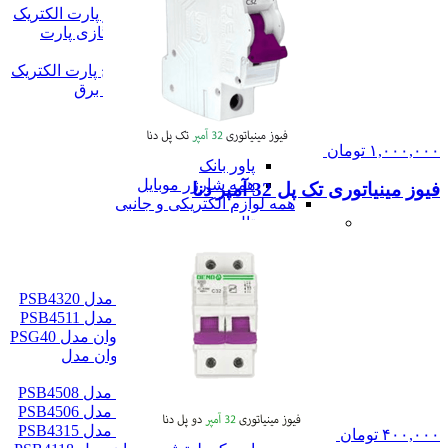
محافظ برق پشت کنتور پارت الکتریک
محافظ ولتاژ برق کولرگازی پارت
الکتریک
محافظ نوسان برق پکیج پارت الکتریک
همه سه راهی و محافظ برق
شارژر موبایل
شارژر موبایل
شارژر دیواری
۱,۰۰۰,۰۰۰
تومان
پاور بانک
همه شارژر موبایل
فیوز مینیاتوری تک پل 32 آمپر دنا
همه لوازم الکتریکی و جانبی
صوت و دیجیتال
صوت و دیجیتال
اسپیکر
اسپیکر
اسپیکر کوچک پرووان مدل PSB4320
اسپیکر کوچک پرووان مدل PSB4511
اسپیکر قابل حمل پرووان مدل PSG40
اسپیکر فلش خور پرووان مدل
PSB4325
اسپیکر خانگی پرووان مدل PSB4508
اسپیکر خانگی پرووان مدل PSB4506
اسپیکر خانگی پرووان مدل PSB4315
۴۰۰,۰۰۰
تومان