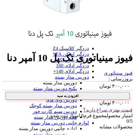
دزدگیر فایروال F9
دزدگیر فایروال F10
همه دزدگیر فایروال
دزدگیر GMK
دزدگیر GMK
دزدگیر GMK 890
دزدگیر GMK 910
همه دزدگیر GMK
دزدگیر کلاسیک Z4
دزدگیر اماکن SFA
فیوز مینیاتوری تک پل 10 آمپر دنا
دزدگیر پایرونیکس
دزدگیر ادلای 160
دزدگیر ادلای 140+
فیوز مینیاتوری
دوربین مدار بسته
بروزرسانی :
دوربین مدار بسته
۴۰۰,۰۰۰
تومان
پکیج دوربین مدار بسته
دوربین مدار بسته IP
افزودن به سبد
دوربین وای فای
۴۰۰,۰۰۰
تومان
دوربین مدار بسته کوچک
قیمت بهتری سراغ دارید؟
دوربین سیم کارت خور
امتیاز محصول
مجموع فرم
0
امتیاز ثبت شده
همه دوربین مدار بسته
0
/5
لوازم جانبی دوربین مدار بسته
محصولات مشابه
لوازم جانبی دوربین مدار بسته
هارد دوربین مدار بسته