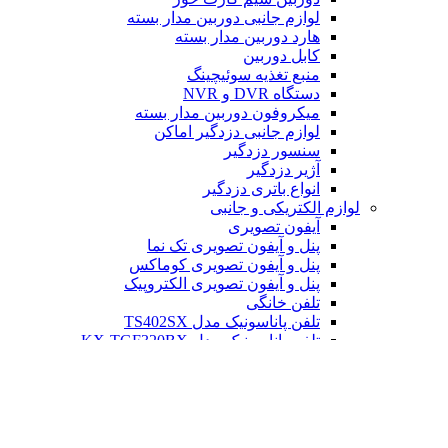
لوازم جانبی دوربین مدار بسته
هارد دوربین مدار بسته
کابل دوربین
منبع تغذیه سوئیچینگ
دستگاه DVR و NVR
میکروفون دوربین مدار بسته
لوازم جانبی دزدگیر اماکن
سنسور دزدگیر
آژیر دزدگیر
انواع باتری دزدگیر
لوازم الکتریکی و جانبی
آیفون تصویری
پنل و آیفون تصویری تک نما
پنل و آیفون تصویری کوماکس
پنل و آیفون تصویری الکتروپیک
تلفن خانگی
تلفن پاناسونیک مدل TS402SX
تلفن پاناسونیک مدل KX-TGF320BX
تلفن پاناسونیک مدل 6712
تلفن پاناسونیک مدل 6821
تلفن پاناسونیک مدل 3611
رم گوشی
کارت حافظه 256 گیگابایت لوتوس