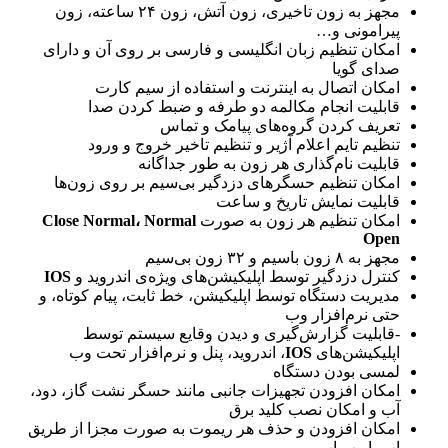
مجهز به زون تاخیری، زون آتش، زون ۲۴ ساعته، زون
پیرامونی و…
امکان تنظیم زبان انگلیسی و فارسی بر روی آن و دارای
صدای گویا
امکان اتصال به اینترنت و استفاده از سیم کارت
قابلیت انجام مکالمه دو طرفه و ضبط کردن صدا
تعریف کردن گروه‌های پیامک و تماس
تنظیم تایم اعلام آژیر و تنظیم تاخیر خروج و ورود
قابلیت نام‌گذاری هر زون به طور جداگانه
امکان تنظیم حسگرهای دزدگیر بی‌سیم بر روی زون‌ها
قابلیت نمایش تاریخ و ساعت
امکان تنظیم هر زون به صورت
Close Normal، Normal
Open
مجهز به ۸ زون باسیم و ۳۲ زون بی‌سیم
کنترل دزدگیر توسط اپلیکیشن‌های ویژه‌ی اندروید و
IOS
مدیریت دستگاه توسط اپلیکیشن، خط ثابت، پیام کوتاه، و
حتی نرم‌افزار وب
-قابلیت گزارش‌گیری و دیدن وقایع سیستم توسط
اپلیکیشن‌های
IOS
، اندروید، پنل و نرم‌افزار تحت وب
لمسی بودن دستگاه
امکان افزودن تجهیزات جانبی مانند حسگر نشت گاز، دود،
آب و امکان نصب کلید برق
امکان افزودن و حذف هر ریموت به صورت مجزا از طریق
اپ یا وب اپ