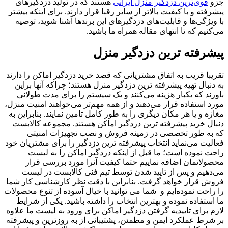
جزو
قوی‌ترین دزدگیر منزل ایرانی
هستند که در تولید دزدگیرهای
پیشرفته و با کیفیت بالاتر از سایر رقبا قرار دارند. برای اینکه بیشتر
با ویژگی‌ها و قابلیت‌های دزدگیرهای این برندها آشنا شوید، توصیه
می‌کنیم که تا انتهای مقاله همراه ما باشید.
پیشرفته ترین دزدگیر منزل
تقریبا قریب به اتفاق مشتریانی که قصد خرید دزدگیر اماکن را دارند
به دنبال تهیه پیشرفته ترین دزدگیر منزل هستند؛ چراکه آنها براین
باورند که یکبار هزینه می‌کنند و یک سیستم را برای مدت طولانی
مورد استفاده قرار می‌دهند و از همه مهم‌تر می‌خواهند امنیت منزل،
مغازه و یا هر مکان دیگری را به طور کامل تامین نمایند. بنابراین به
دنبال خرید پیشرفته ترین دزدگیر اماکن هستند. مجموعه کالابست
که به طور تخصصی در زمینه فروش و نصب تجهیزات امنیتی
فعالیت می‌نماید انتخاب پیشرفته ترین دزدگیر را برای مشتریان خود
راحت نموده است؛ ما قبل از اینکه دزدگیر اماکن را به لیست
محصولاتمان اضافه نماییم حتما کیفیت آنرا مورد بررسی قرار
می‌دهیم و پس از تایید شدن توسط تیم فنی کالابست در لیست
فروش قرار خواهد گرفت. بنابراین با دقت نظر کارشناسی کار شما
را راحت نموده‌ایم و شما می توانید با خیال آسوده از تنوع محصولات
ما استفاده نموده و بهترین انتخاب را داشته باشید. یکی از شرایط
لازم برای تاییدیه گرفتن دزدگیر اماکن برای ورود به لیست ما علاوه
بر شرط عملکرد ایمن و مطمئن، پشتیبانی از به روزترین و پیشرفته