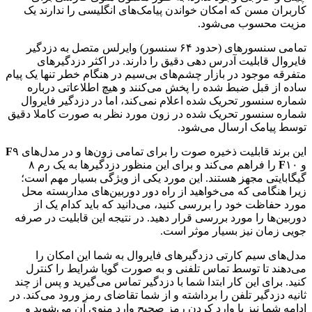
کاربران مسن که امکان خواندن پیامک‌های انگلیسی را ندارند یک
مزیت محسوب می‌شود.
تمامی سنسورهای (حدود ۶۴ سنسور) وایرلس متصل به دزدگیر
فایروال قابلیت آدرس دهی دقیق را دارند. در اکثر دزدگیرهای
متفرقه موجود در بازار چشم‌های بی‌سیم در هنگام خطر تنها یک پیام
ساده از قبل ضبط شده را پخش می‌کنند و هیچ اطلاعاتی درباره
شماره سنسور تحریک شده اعلام نمی‌کند، اما در دزدگیر فایروال
شماره سنسور تحریک شده در زون مورد نظر به صورت کاملا دقیق
توسط پیامک ارسال می‌شود.
این برند قابلیت ذخیره صوت را برای تمامی زون‌ها و در مدل‌های
۹
F
و
F
۱۰ را فراهم می‌کند و برای این منظور دزدگیرها به یک رم ۸
گیگابایتی مجهز هستند. این مورد یکی از ویژگی بسیار مهم است؛
زیرا هنگامی که می‌خواهید از راه دور دوربین‌های مداربسته محل
مورد حفاظت خود را بررسی کنید، می‌دانید که باید کدام یک از
دوربین‌ها را مورد بررسی قرار دهید. در نتیجه این قابلیت در صرفه
جویی زمان نیز بسیار موثر است.
مدل‌های سیم کارتی دزدگیرهای فایروال به شما این امکان را
می‌دهند تا توسط تماس تلفنی و به صورت گویا شرایط را کنترل
کنید. برای این کار ابتدا شما با دزدگیر تماس می‌گیرید و پس از چند
ثانیه دزدگیر تلفن را برداشته و از شما تقاضای رمز ورود می‌کند. در
ادامه شما نیز با وارد کردن رمز صحیح وارد منوی آن می‌شوید و