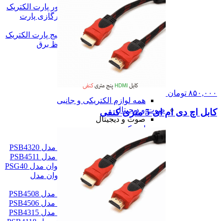
محافظ برق پشت کنتور پارت الکتریک
محافظ ولتاژ برق کولرگازی پارت
الکتریک
محافظ نوسان برق پکیج پارت الکتریک
همه سه راهی و محافظ برق
شارژر موبایل
شارژر موبایل
شارژر دیواری
پاور بانک
همه شارژر موبایل
۸۵۰,۰۰۰
تومان
همه لوازم الکتریکی و جانبی
صوت و دیجیتال
کابل اچ دی ام ای 5 متری کنفی
صوت و دیجیتال
اسپیکر
اسپیکر
اسپیکر کوچک پرووان مدل PSB4320
اسپیکر کوچک پرووان مدل PSB4511
اسپیکر قابل حمل پرووان مدل PSG40
اسپیکر فلش خور پرووان مدل
PSB4325
اسپیکر خانگی پرووان مدل PSB4508
اسپیکر خانگی پرووان مدل PSB4506
اسپیکر خانگی پرووان مدل PSB4315