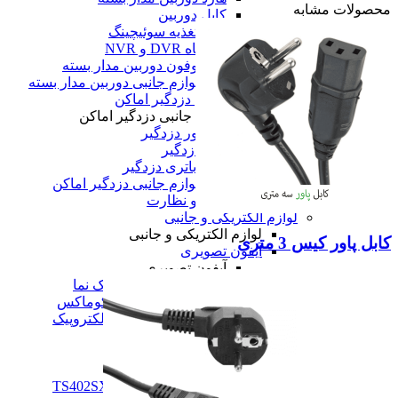
محصولات مشابه
کابل دوربین
منبع تغذیه سوئیچینگ
دستگاه DVR و NVR
میکروفون دوربین مدار بسته
همه لوازم جانبی دوربین مدار بسته
لوازم جانبی دزدگیر اماکن
لوازم جانبی دزدگیر اماکن
سنسور دزدگیر
آژیر دزدگیر
انواع باتری دزدگیر
همه لوازم جانبی دزدگیر اماکن
همه امنیت و نظارت
لوازم الکتریکی و جانبی
لوازم الکتریکی و جانبی
کابل پاور کیس 3 متری
آیفون تصویری
آیفون تصویری
پنل و آیفون تصویری تک نما
پنل و آیفون تصویری کوماکس
پنل و آیفون تصویری الکتروپیک
همه آیفون تصویری
تلفن خانگی
تلفن خانگی
تلفن پاناسونیک مدل TS402SX