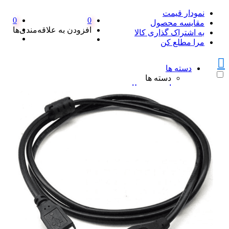
نمودار قیمت
0
0
مقایسه محصول
افزودن به علاقه‌مندی‌ها
به اشتراک گذاری کالا
مرا مطلع کن
دسته ها
دسته ها
امنیت و نظارت
امنیت و نظارت
پکیج دزدگیر اماکن
پکیج دزدگیر اماکن
ست کامل دزدگیر منزل SFA
پک کامل دزدگیر اماکن سایلکس
همه پکیج دزدگیر اماکن
دزدگیر سایلکس
دزدگیر سایلکس
دزدگیر سایلکس لایت SG8-LITE
دزدگیر سایلکس sg8 s
دزدگیر سایلکس SG8 Q
همه دزدگیر سایلکس
دزدگیر فایروال
دزدگیر فایروال