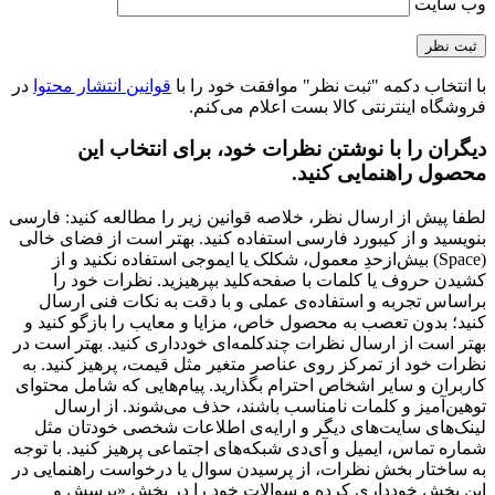
وب‌ سایت
با انتخاب دکمه "ثبت نظر" موافقت خود را با
قوانین انتشار محتوا
در
فروشگاه اینترنتی کالا بست اعلام می‌کنم.
دیگران را با نوشتن نظرات خود، برای انتخاب این
محصول راهنمایی کنید.
لطفا پیش از ارسال نظر، خلاصه قوانین زیر را مطالعه کنید: فارسی
بنویسید و از کیبورد فارسی استفاده کنید. بهتر است از فضای خالی
(Space) بیش‌از‌حدِ معمول، شکلک یا ایموجی استفاده نکنید و از
کشیدن حروف یا کلمات با صفحه‌کلید بپرهیزید. نظرات خود را
براساس تجربه و استفاده‌ی عملی و با دقت به نکات فنی ارسال
کنید؛ بدون تعصب به محصول خاص، مزایا و معایب را بازگو کنید و
بهتر است از ارسال نظرات چندکلمه‌‌ای خودداری کنید. بهتر است در
نظرات خود از تمرکز روی عناصر متغیر مثل قیمت، پرهیز کنید. به
کاربران و سایر اشخاص احترام بگذارید. پیام‌هایی که شامل محتوای
توهین‌آمیز و کلمات نامناسب باشند، حذف می‌شوند. از ارسال
لینک‌های سایت‌های دیگر و ارایه‌ی اطلاعات شخصی خودتان مثل
شماره تماس، ایمیل و آی‌دی شبکه‌های اجتماعی پرهیز کنید. با توجه
به ساختار بخش نظرات، از پرسیدن سوال یا درخواست راهنمایی در
این بخش خودداری کرده و سوالات خود را در بخش «پرسش و