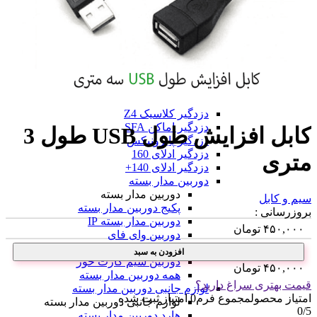
دزدگیر فایروال F9
دزدگیر فایروال F10
همه دزدگیر فایروال
دزدگیر GMK
دزدگیر GMK
دزدگیر GMK 890
دزدگیر GMK 910
همه دزدگیر GMK
دزدگیر کلاسیک Z4
دزدگیر اماکن SFA
کابل افزایش طول USB طول 3
دزدگیر پایرونیکس
دزدگیر ادلای 160
متری
دزدگیر ادلای 140+
دوربین مدار بسته
دوربین مدار بسته
سیم و کابل
پکیج دوربین مدار بسته
بروزرسانی :
دوربین مدار بسته IP
۴۵۰,۰۰۰
تومان
دوربین وای فای
دوربین مدار بسته کوچک
افزودن به سبد
دوربین سیم کارت خور
۴۵۰,۰۰۰
تومان
همه دوربین مدار بسته
قیمت بهتری سراغ دارید؟
لوازم جانبی دوربین مدار بسته
امتیاز محصول
مجموع فرم
0
امتیاز ثبت شده
لوازم جانبی دوربین مدار بسته
0
/5
هارد دوربین مدار بسته