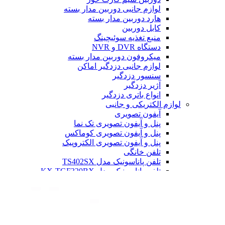
لوازم جانبی دوربین مدار بسته
هارد دوربین مدار بسته
کابل دوربین
منبع تغذیه سوئیچینگ
دستگاه DVR و NVR
میکروفون دوربین مدار بسته
لوازم جانبی دزدگیر اماکن
سنسور دزدگیر
آژیر دزدگیر
انواع باتری دزدگیر
لوازم الکتریکی و جانبی
آیفون تصویری
پنل و آیفون تصویری تک نما
پنل و آیفون تصویری کوماکس
پنل و آیفون تصویری الکتروپیک
تلفن خانگی
تلفن پاناسونیک مدل TS402SX
تلفن پاناسونیک مدل KX-TGF320BX
تلفن پاناسونیک مدل 6712
تلفن پاناسونیک مدل 6821
تلفن پاناسونیک مدل 3611
رم گوشی
کارت حافظه 256 گیگابایت لوتوس