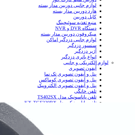
لوازم جانبی دوربین مدار بسته
هارد دوربین مدار بسته
کابل دوربین
منبع تغذیه سوئیچینگ
دستگاه DVR و NVR
میکروفون دوربین مدار بسته
لوازم جانبی دزدگیر اماکن
سنسور دزدگیر
آژیر دزدگیر
انواع باتری دزدگیر
لوازم الکتریکی و جانبی
آیفون تصویری
پنل و آیفون تصویری تک نما
پنل و آیفون تصویری کوماکس
پنل و آیفون تصویری الکتروپیک
تلفن خانگی
تلفن پاناسونیک مدل TS402SX
تلفن پاناسونیک مدل KX-TGF320BX
تلفن پاناسونیک مدل 6712
تلفن پاناسونیک مدل 6821
تلفن پاناسونیک مدل 3611
رم گوشی
کارت حافظه 256 گیگابایت لوتوس